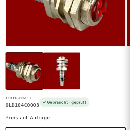
Medien
M
1
2
in
in
Modal
M
öffnen
ö
TEILENUMMER
✓ Gebraucht · geprüft
OLD104C0003
Preis auf Anfrage