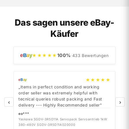
Das sagen unsere eBay-
Käufer
e
B
a
y
100
%
★★★★★
·
433
Bewertungen
★★★★★
e
B
a
y
e
B
a
y
„Items in perfect condition and working
„Ite
order seller was extremely helpful with
orde
tecnical queries robust packing and Fast
tecn
‹
›
delivery --- Highly Recommended seller"
deli
eo***
eo*
Yaskawa SGDV-3R5D11A Servopack Servoantrieb 1kW
Yask
380–480V SGDV-3R5D11A020000
380–