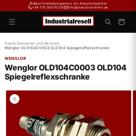
Direkt
Maschinenbauingenieur als Ansprechpartner
zum
+49 176 56976378
info@industrialresell.de
Inhalt
Warenkorb
Home
/
Sensoren und Aktoren
/
Wenglor OLD104C0003 OLD104 Spiegelreflexschranke
WENGLOR
Wenglor OLD104C0003 OLD104
Spiegelreflexschranke
duktinformationen
ingen