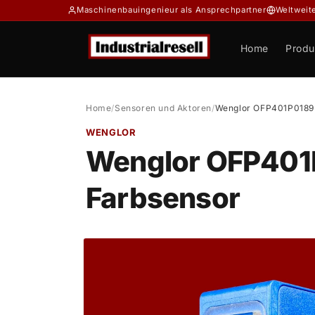
Direkt
Maschinenbauingenieur als Ansprechpartner
Weltweit
zum
Inhalt
Home
Produ
Home
/
Sensoren und Aktoren
/
Wenglor OFP401P0189 O
WENGLOR
Wenglor OFP401P
Farbsensor
Zu
Produktinformationen
springen