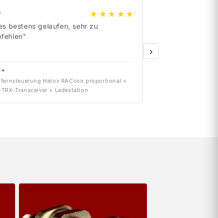
★★★★★
y
e
B
a
y
les bestens gelaufen, sehr zu
„Order delivered on
fehlen"
›
**
dr***
fernsteuerung Hatox RACcon proportional +
Siemens 6SN1123-1AB0
TRX-Transceiver + Ladestation
INT. 2x50A Version A