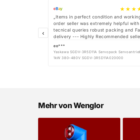
★★★
e
B
a
y
„Items in perfect condition and workin
order seller was extremely helpful with
tecnical queries robust packing and Fa
‹
delivery --- Highly Recommended selle
eo***
Yaskawa SGDV-3R5D11A Servopack Servoantrie
1kW 380–480V SGDV-3R5D11A020000
Mehr von Wenglor