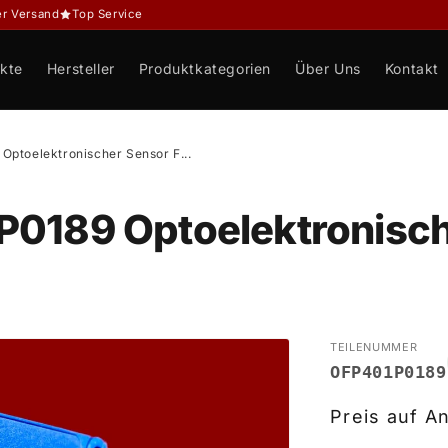
er Versand
Top Service
kte
Hersteller
Produktkategorien
Über Uns
Kontakt
ptoelektronischer Sensor F...
0189 Optoelektronisch
TEILENUMMER
OFP401P0189
Preis auf A