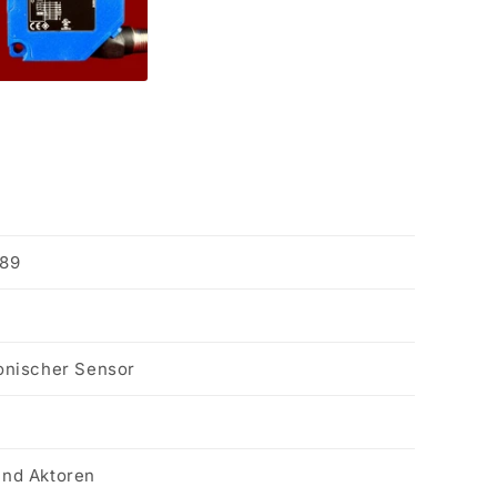
89
onischer Sensor
r
nd Aktoren