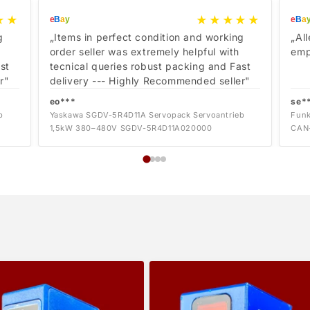
★★
★★★★★
e
B
a
y
e
B
a
g
„Items in perfect condition and working
„Al
order seller was extremely helpful with
emp
st
tecnical queries robust packing and Fast
r"
delivery --- Highly Recommended seller"
eo***
se*
b
Yaskawa SGDV-5R4D11A Servopack Servoantrieb
Funk
1,5kW 380–480V SGDV-5R4D11A020000
CAN-