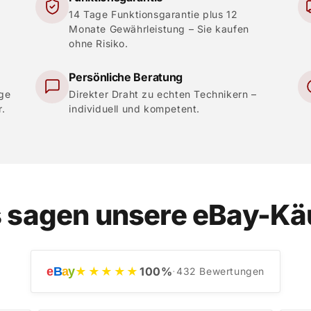
14 Tage Funktionsgarantie plus 12
Monate Gewährleistung – Sie kaufen
ohne Risiko.
Persönliche Beratung
ige
Direkter Draht zu echten Technikern –
r.
individuell und kompetent.
 sagen unsere eBay-Kä
e
B
a
y
★★★★★
100
%
·
432
Bewertungen