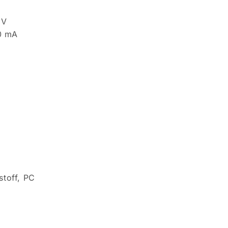
 V
0 mA
stoff, PC