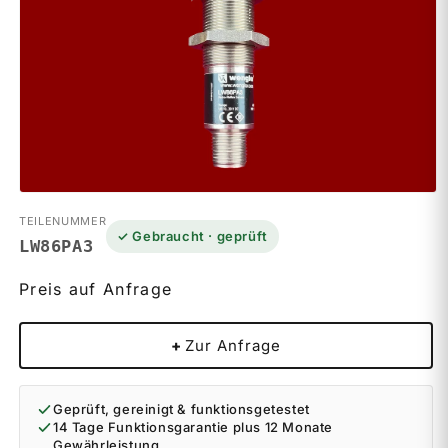
Medien
1
TEILENUMMER
in
✓ Gebraucht · geprüft
Modal
LW86PA3
öffnen
Preis auf Anfrage
+
Zur Anfrage
Geprüft, gereinigt & funktionsgetestet
14 Tage Funktionsgarantie plus 12 Monate
Gewährleistung