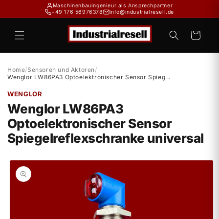
Direkt
Maschinenbauingenieur als Ansprechpartner
zum
+49 176 56976378
info@industrialresell.de
Inhalt
Warenkorb
Home
/
Sensoren und Aktoren
/
Wenglor LW86PA3 Optoelektronischer Sensor Spieg...
WENGLOR
Wenglor LW86PA3
Optoelektronischer Sensor
Spiegelreflexschranke universal
duktinformationen
ingen