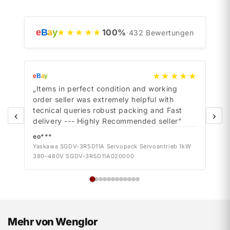
e
B
a
y
100
%
★★★★★
·
432
Bewertungen
★★★★★
e
B
a
y
e
B
a
y
„Items in perfect condition and working
„Ite
order seller was extremely helpful with
orde
tecnical queries robust packing and Fast
tecn
‹
›
delivery --- Highly Recommended seller"
deli
eo***
eo*
Yaskawa SGDV-3R5D11A Servopack Servoantrieb 1kW
Yask
380–480V SGDV-3R5D11A020000
380–
Mehr von Wenglor