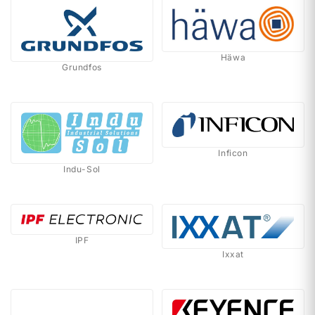
Häwa
Grundfos
Inficon
Indu-Sol
IPF
Ixxat