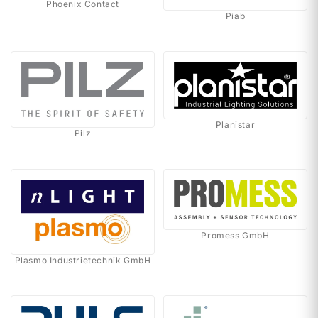
Phoenix Contact
Piab
Planistar
Pilz
Promess GmbH
Plasmo Industrietechnik GmbH