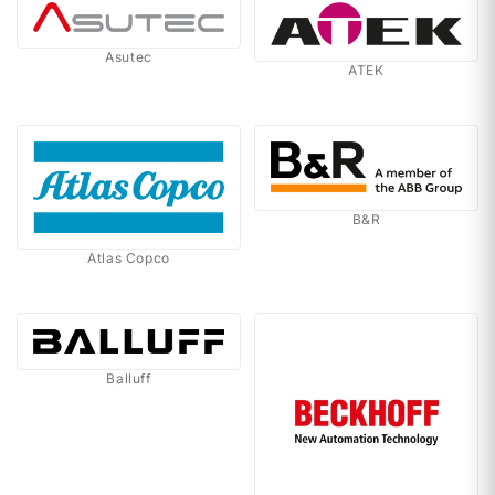
Asutec
ATEK
B&R
Atlas Copco
Balluff