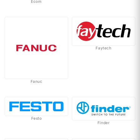
Ecom
Faytech
Fanuc
Festo
Finder