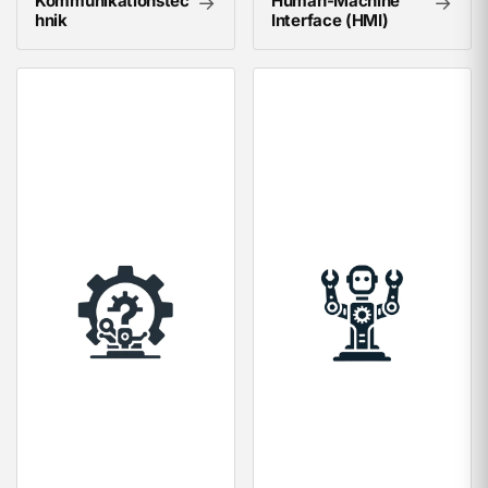
Kommunikationstec
Human-Machine
→
→
hnik
Interface (HMI)