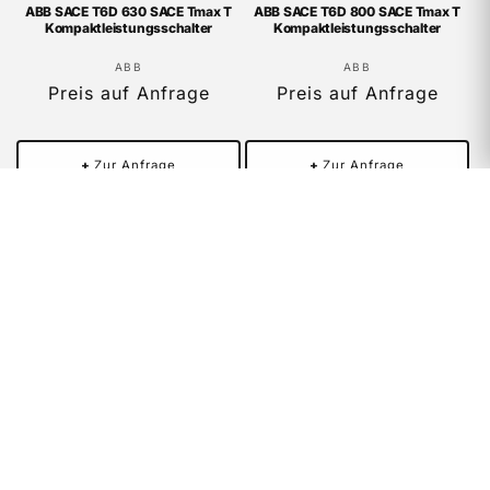
ABB SACE T6D 630 SACE Tmax T
ABB SACE T6D 800 SACE Tmax T
Kompaktleistungsschalter
Kompaktleistungsschalter
Anbieter:
Anbieter:
ABB
ABB
Preis auf Anfrage
Preis auf Anfrage
+
Zur Anfrage
+
Zur Anfrage
ACTIA IME IME4103203 eCOM
Adlink Embedded Box Computer
Fahrzeugdiagnoseinterface
MXC-6312D(G)