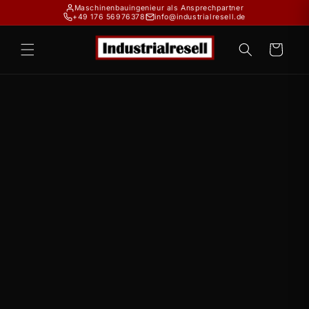
Direkt
Maschinenbauingenieur als Ansprechpartner
zum
+49 176 56976378
info@industrialresell.de
Inhalt
Warenkorb