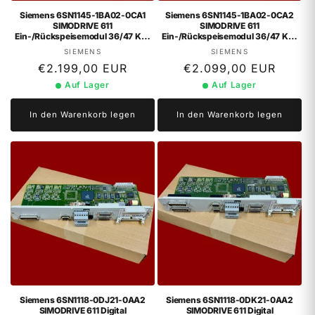
Siemens 6SN1145-1BA02-0CA1
Siemens 6SN1145-1BA02-0CA2
SIMODRIVE 611
SIMODRIVE 611
Ein-/Rückspeisemodul 36/47 KW
Ein-/Rückspeisemodul 36/47 KW
Version B
Version C
Anbieter:
Anbieter:
SIEMENS
SIEMENS
Normaler
€2.199,00 EUR
Normaler
€2.099,00 EUR
Preis
Preis
Auf Lager
Auf Lager
In den Warenkorb legen
In den Warenkorb legen
Siemens 6SN1118-0DJ21-0AA2
Siemens 6SN1118-0DK21-0AA2
SIMODRIVE 611 Digital
SIMODRIVE 611 Digital