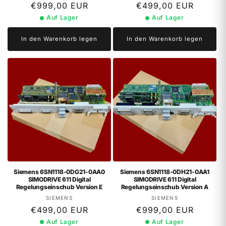
Normaler
€999,00 EUR
Normaler
€499,00 EUR
Preis
Preis
Auf Lager
Auf Lager
In den Warenkorb legen
In den Warenkorb legen
Siemens 6SN1118-0DG21-0AA0
Siemens 6SN1118-0DH21-0AA1
SIMODRIVE 611 Digital
SIMODRIVE 611 Digital
Regelungseinschub Version E
Regelungseinschub Version A
Anbieter:
Anbieter:
SIEMENS
SIEMENS
Normaler
€499,00 EUR
Normaler
€999,00 EUR
Preis
Preis
Auf Lager
Auf Lager