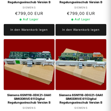
Regelungseinschub Version B
Regelungseinschub Version B
Anbieter:
Anbieter:
SIEMENS
SIEMENS
Normaler
€799,00 EUR
Normaler
€799,00 EUR
Preis
Preis
Auf Lager
Auf Lager
In den Warenkorb legen
In den Warenkorb legen
Siemens 6SN1118-0DK21-0AA1
Siemens 6SN1118-0DG21-0AA1
SIMODRIVE 611 Digital
SIMODRIVE 611 Digital
Regelungseinschub Version B
Regelungseinschub Version B
Anbieter:
Anbieter:
SIEMENS
SIEMENS