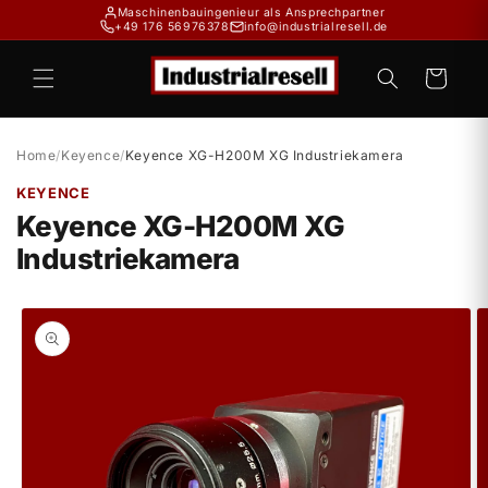
Direkt
Maschinenbauingenieur als Ansprechpartner
zum
+49 176 56976378
info@industrialresell.de
Inhalt
Warenkorb
Home
/
Keyence
/
Keyence XG-H200M XG Industriekamera
KEYENCE
Keyence XG-H200M XG
Industriekamera
duktinformationen
ingen