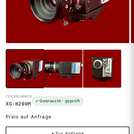
Medien
M
1
2
in
in
Modal
M
öffnen
ö
TEILENUMMER
✓ Gebraucht · geprüft
XG-H200M
Preis auf Anfrage
+
Zur Anfrage