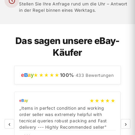
Stellen Sie Ihre Anfrage rund um die Uhr – Antwort
in der Regel binnen eines Werktags.
Das sagen unsere eBay-
Käufer
e
B
a
y
100
%
★★★★★
·
433
Bewertungen
★★★★★
e
B
a
y
e
B
a
y
„Items in perfect condition and working
„Ite
order seller was extremely helpful with
orde
tecnical queries robust packing and Fast
tecn
‹
›
delivery --- Highly Recommended seller"
deli