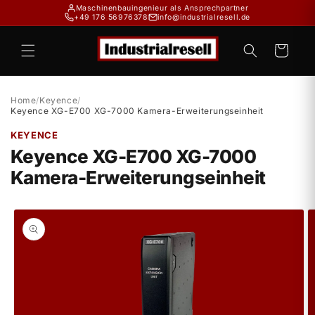
Direkt
Maschinenbauingenieur als Ansprechpartner
zum
+49 176 56976378
info@industrialresell.de
Inhalt
Warenkorb
Home
/
Keyence
/
Keyence XG-E700 XG-7000 Kamera-Erweiterungseinheit
KEYENCE
Keyence XG-E700 XG-7000
Kamera-Erweiterungseinheit
duktinformationen
ingen