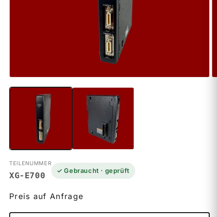
Medien
M
1
2
in
in
Modal
M
öffnen
ö
TEILENUMMER
✓ Gebraucht · geprüft
XG-E700
Preis auf Anfrage