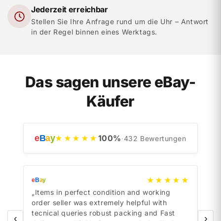
Jederzeit erreichbar
Stellen Sie Ihre Anfrage rund um die Uhr – Antwort
in der Regel binnen eines Werktags.
Das sagen unsere eBay-
Käufer
e
B
a
y
100
%
★★★★★
·
432
Bewertungen
★★★★★
e
B
a
y
e
B
a
y
„Items in perfect condition and working
„Ite
order seller was extremely helpful with
orde
tecnical queries robust packing and Fast
tecn
‹
›