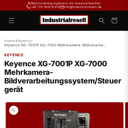
Direkt
Maschinenbauingenieur als Ansprechpartner
zum
+49 176 56976378
info@industrialresell.de
Inhalt
Warenkorb
Home
/
Keyence
/
Keyence XG-7001P XG-7000 Mehrkamera-Bildverarbe...
KEYENCE
Keyence XG-7001P XG-7000
Mehrkamera-
Bildverarbeitungssystem/Steuer
gerät
duktinformationen
ingen