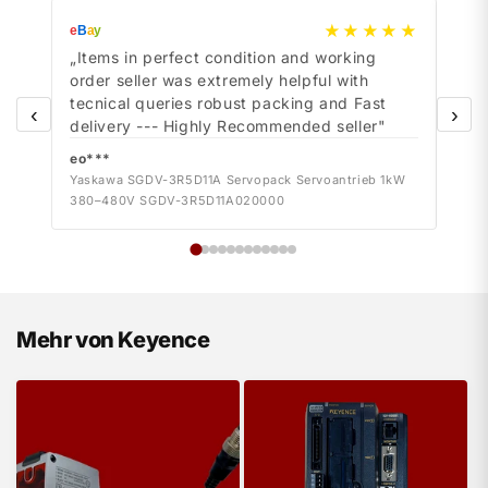
★★★★★
e
B
a
y
e
B
a
y
„Items in perfect condition and working
„Ite
order seller was extremely helpful with
orde
tecnical queries robust packing and Fast
tecn
‹
›
delivery --- Highly Recommended seller"
deli
eo***
eo*
Yaskawa SGDV-3R5D11A Servopack Servoantrieb 1kW
Yask
380–480V SGDV-3R5D11A020000
380–
Mehr von Keyence