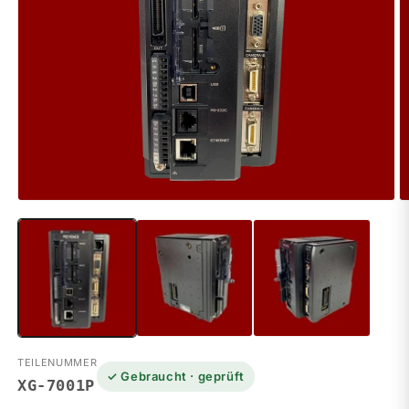
M
Medien
2
1
in
in
M
Modal
ö
öffnen
TEILENUMMER
✓ Gebraucht · geprüft
XG-7001P