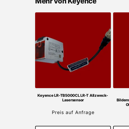
Mehr von Keyence
Keyence LR-TB5000CL LR-T Allzweck-
Lasersensor
Bildem
O
Preis auf Anfrage