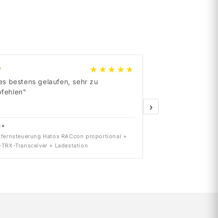
★★★★★
y
e
B
a
y
les bestens gelaufen, sehr zu
„Order delivered on
fehlen"
›
**
dr***
fernsteuerung Hatox RACcon proportional +
Siemens 6SN1123-1AB0
TRX-Transceiver + Ladestation
INT. 2x50A Version A