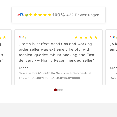
e
B
a
y
★★★★★
100
%
·
432
Bewertungen
★★
★★★★★
e
B
a
y
e
B
a
g
„Items in perfect condition and working
„Al
order seller was extremely helpful with
emp
st
tecnical queries robust packing and Fast
r"
delivery --- Highly Recommended seller"
eo***
se*
b
Yaskawa SGDV-5R4D11A Servopack Servoantrieb
Funk
1,5kW 380–480V SGDV-5R4D11A020000
CAN-