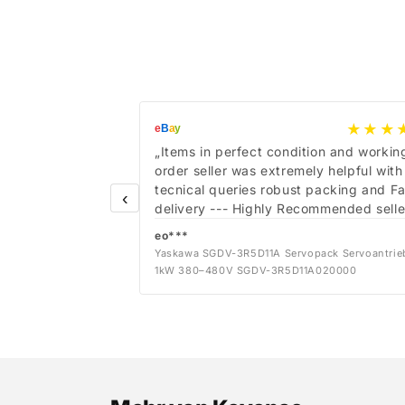
★★★
e
B
a
y
„Items in perfect condition and workin
order seller was extremely helpful with
tecnical queries robust packing and Fa
‹
delivery --- Highly Recommended selle
eo***
Yaskawa SGDV-3R5D11A Servopack Servoantrie
1kW 380–480V SGDV-3R5D11A020000