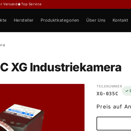
er Versand
Top Service
kte
Hersteller
Produktkategorien
Über Uns
Kontakt
era
C XG Industriekamera
TEILENUMMER
✓ 
XG-035C
Preis auf A