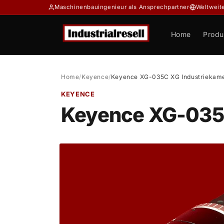
Direkt
Maschinenbauingenieur als Ansprechpartner
Weltweit
zum
Inhalt
Home
Produ
Home
/
Keyence
/
Keyence XG-035C XG Industriekam
KEYENCE
Keyence XG-035
Zu
Produktinformationen
springen