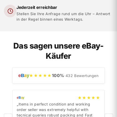
Jederzeit erreichbar
Stellen Sie Ihre Anfrage rund um die Uhr – Antwort
in der Regel binnen eines Werktags.
Das sagen unsere eBay-
Käufer
e
B
a
y
100
%
★★★★★
·
432
Bewertungen
★★★★★
e
B
a
y
e
B
a
y
„Items in perfect condition and working
„Ite
order seller was extremely helpful with
orde
tecnical queries robust packing and Fast
tecn