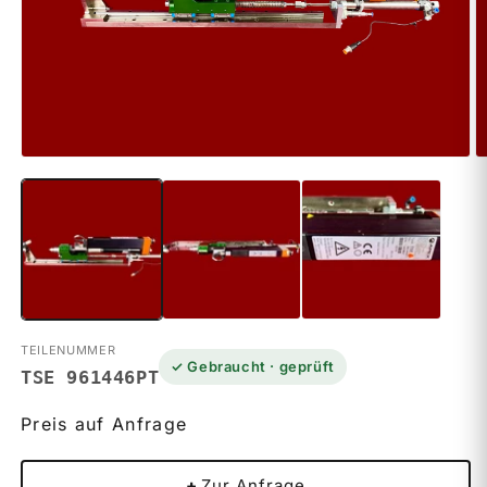
Medien
M
1
2
in
in
Modal
M
öffnen
ö
TEILENUMMER
✓ Gebraucht · geprüft
TSE 961446PT
Preis auf Anfrage
+
Zur Anfrage