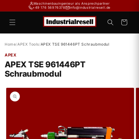
Direkt
Maschinenbauingenieur als Ansprechpartner
zum
+49 176 56976378
info@industrialresell.de
Inhalt
Warenkorb
Home
/
APEX Tools
/
APEX TSE 961446PT Schraubmodul
APEX
APEX TSE 961446PT
Schraubmodul
duktinformationen
ingen