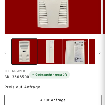
M
Medien
2
1
in
in
M
Modal
ö
öffnen
TEILENUMMER
✓ Gebraucht · geprüft
SK 3303500
Preis auf Anfrage
+
Zur Anfrage