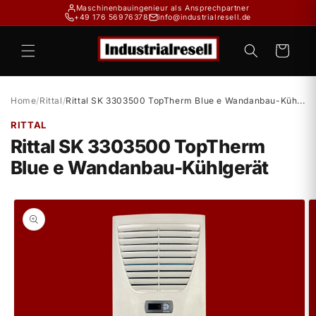
Direkt
Maschinenbauingenieur als Ansprechpartner
zum
+49 176 56976378
info@industrialresell.de
Inhalt
Warenkorb
Home
/
Rittal
/
Rittal SK 3303500 TopTherm Blue e Wandanbau-Küh...
RITTAL
Rittal SK 3303500 TopTherm
Blue e Wandanbau-Kühlgerät
duktinformationen
ingen