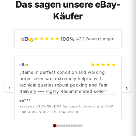
Das sagen unsere eBay-
Käufer
e
B
a
y
100
%
★★★★★
·
432
Bewertungen
★★★★★
e
B
a
y
e
B
a
y
„Items in perfect condition and working
„Ite
order seller was extremely helpful with
orde
tecnical queries robust packing and Fast
tecn
‹
›
delivery --- Highly Recommended seller"
deli
eo***
eo*
Yaskawa SGDV-3R5D11A Servopack Servoantrieb 1kW
Yask
380–480V SGDV-3R5D11A020000
380–