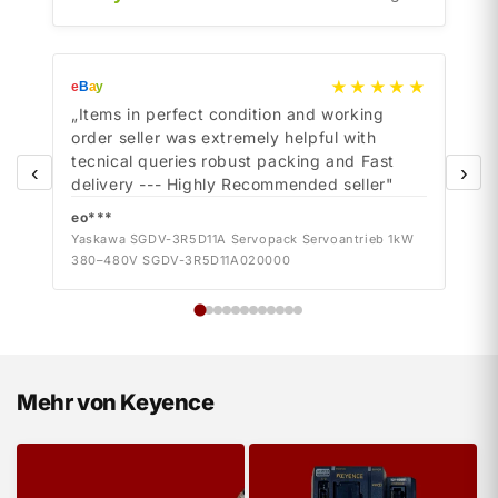
★★★★★
e
B
a
y
e
B
a
y
„Items in perfect condition and working
„Ite
order seller was extremely helpful with
orde
tecnical queries robust packing and Fast
tecn
‹
›
delivery --- Highly Recommended seller"
deli
eo***
eo*
Yaskawa SGDV-3R5D11A Servopack Servoantrieb 1kW
Yask
380–480V SGDV-3R5D11A020000
380–
Mehr von Keyence