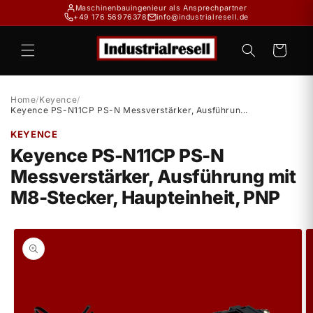
Direkt
Maschinenbauingenieur als Ansprechpartner
zum
+49 176 56976378
info@industrialresell.de
Inhalt
Warenkorb
Home
/
Keyence
/
Keyence PS-N11CP PS-N Messverstärker, Ausführun...
KEYENCE
Keyence PS-N11CP PS-N
Messverstärker, Ausführung mit
M8-Stecker, Haupteinheit, PNP
duktinformationen
ingen