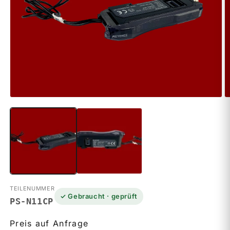
Medien
M
1
2
in
in
Modal
M
öffnen
ö
TEILENUMMER
✓ Gebraucht · geprüft
PS-N11CP
Preis auf Anfrage