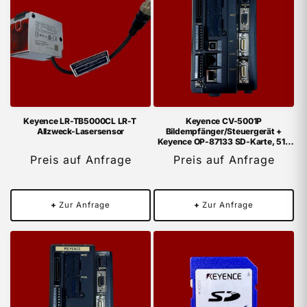
Keyence LR-TB5000CL LR-T
Keyence CV-5001P
Allzweck-Lasersensor
Bildempfänger/Steuergerät +
Keyence OP-87133 SD-Karte, 512
MB
Preis auf Anfrage
Preis auf Anfrage
+
Zur Anfrage
+
Zur Anfrage