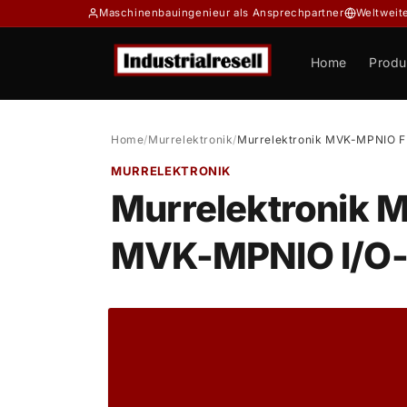
Direkt
Maschinenbauingenieur als Ansprechpartner
Weltweit
zum
Inhalt
Home
Produ
Home
/
Murrelektronik
/
Murrelektronik MVK-MPNIO F D
MURRELEKTRONIK
Murrelektronik 
MVK-MPNIO I/O
Zu
Produktinformationen
springen