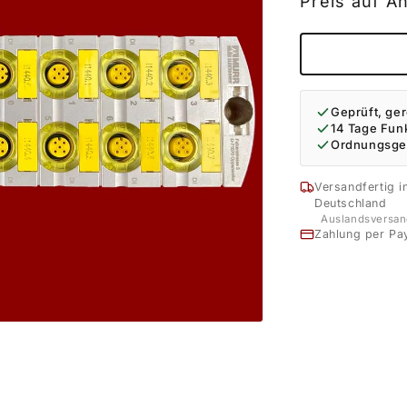
Preis auf A
Geprüft, ger
14 Tage Fun
Ordnungsge
Versandfertig i
Deutschland
Auslandsversan
Zahlung per Pa