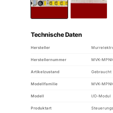
Technische Daten
Hersteller
Murrelektr
Herstellernummer
MVK-MPNIO 
Artikelzustand
Gebraucht
Modellfamilie
MVK-MPNI
Modell
I/O-Modul
Produktart
Steuerung