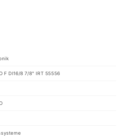
onik
F DI16/8 7/8" IRT 55556
O
ssysteme