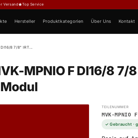
er Versand
Top Service
kte
Hersteller
Produktkategorien
Über Uns
Kontakt
I16/8 7/8" IRT...
MVK-MPNIO F DI16/8 7/8
-Modul
TEILENUMMER
MVK-MPNIO F
✓ Gebraucht · 