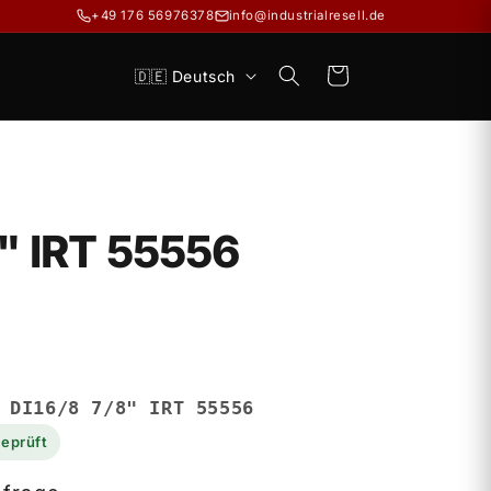
+49 176 56976378
info@industrialresell.de
S
Warenkorb
🇩🇪 Deutsch
p
r
a
c
" IRT 55556
h
e
 DI16/8 7/8" IRT 55556
geprüft