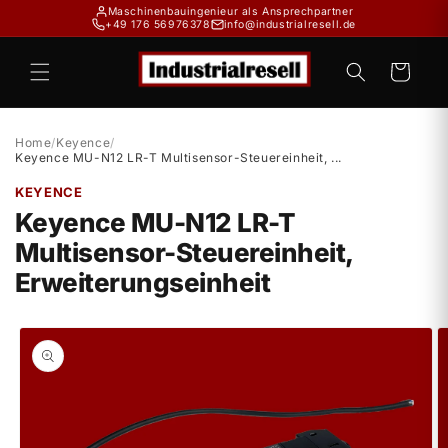
Direkt
Maschinenbauingenieur als Ansprechpartner
zum
+49 176 56976378
info@industrialresell.de
Inhalt
Warenkorb
Home
/
Keyence
/
Keyence MU-N12 LR-T Multisensor-Steuereinheit, ...
KEYENCE
Keyence MU-N12 LR-T
Multisensor-Steuereinheit,
Erweiterungseinheit
duktinformationen
ingen