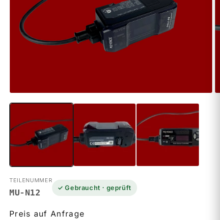
Medien
M
1
2
in
in
Modal
M
öffnen
ö
TEILENUMMER
✓ Gebraucht · geprüft
MU-N12
Preis auf Anfrage