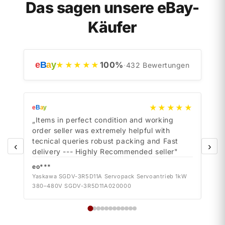
Das sagen unsere eBay-
Käufer
e
B
a
y
100
%
★★★★★
·
432
Bewertungen
★★★★★
e
B
a
y
e
B
a
y
„Items in perfect condition and working
„Ite
order seller was extremely helpful with
orde
tecnical queries robust packing and Fast
tecn
‹
›
delivery --- Highly Recommended seller"
deli
eo***
eo*
Yaskawa SGDV-3R5D11A Servopack Servoantrieb 1kW
Yask
380–480V SGDV-3R5D11A020000
380–