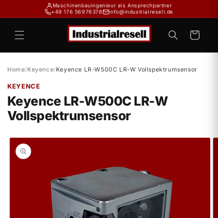
Direkt
Maschinenbauingenieur als Ansprechpartner
zum
+49 176 56976378
info@industrialresell.de
Inhalt
Warenkorb
Home
/
Keyence
/
Keyence LR-W500C LR-W Vollspektrumsensor
KEYENCE
Keyence LR-W500C LR-W
Vollspektrumsensor
duktinformationen
ingen