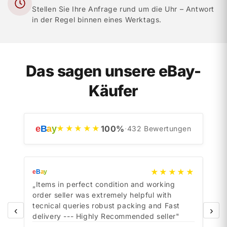
Stellen Sie Ihre Anfrage rund um die Uhr – Antwort
in der Regel binnen eines Werktags.
Das sagen unsere eBay-
Käufer
e
B
a
y
100
%
★★★★★
·
432
Bewertungen
★★★★★
e
B
a
y
e
B
a
y
„Items in perfect condition and working
„Ite
order seller was extremely helpful with
orde
tecnical queries robust packing and Fast
tecn
‹
›
delivery --- Highly Recommended seller"
deli