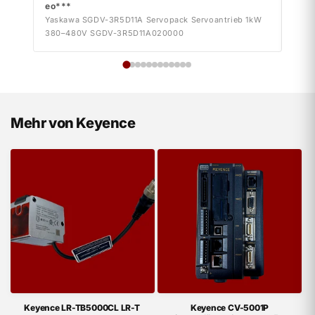
eo***
eo*
Yaskawa SGDV-3R5D11A Servopack Servoantrieb 1kW
Yask
380–480V SGDV-3R5D11A020000
380–
Mehr von Keyence
Keyence LR-TB5000CL LR-T
Keyence CV-5001P