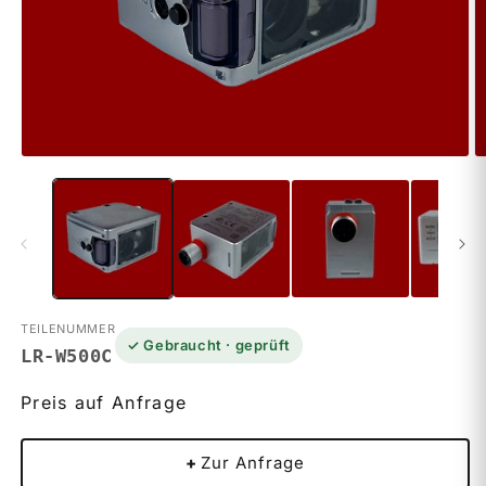
M
Medien
2
1
in
in
M
Modal
ö
öffnen
TEILENUMMER
✓ Gebraucht · geprüft
LR-W500C
Preis auf Anfrage
+
Zur Anfrage