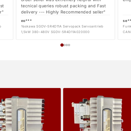
st
tecnical queries robust packing and Fast
r"
delivery --- Highly Recommended seller"
eo***
se*
b
Yaskawa SGDV-5R4D11A Servopack Servoantrieb
Funk
1,5kW 380–480V SGDV-5R4D11A020000
CAN-