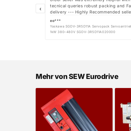
tecnical queries robust packing and Fa
‹
delivery --- Highly Recommended selle
eo***
Yaskawa SGDV-3R5D11A Servopack Servoantrie
1kW 380–480V SGDV-3R5D11A020000
Mehr von SEW Eurodrive