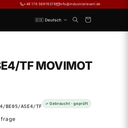
+49 176 56976378
info@industrialresell.de
S
Warenkorb
🇩🇪 Deutsch
p
r
a
c
SE4/TF MOVIMOT
h
e
✓ Gebraucht · geprüft
4/BE05/ASE4/TF
nfrage