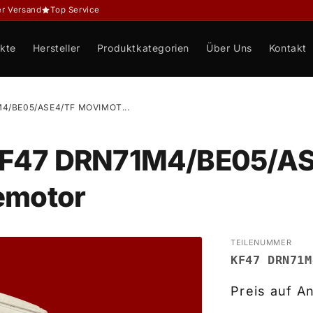
er Versand
Top Service
kte
Hersteller
Produktkategorien
Über Uns
Kontakt
M4/BE05/ASE4/TF MOVIMOT...
 KF47 DRN71M4/BE05/A
emotor
TEILENUMMER
KF47 DRN71M
Preis auf A