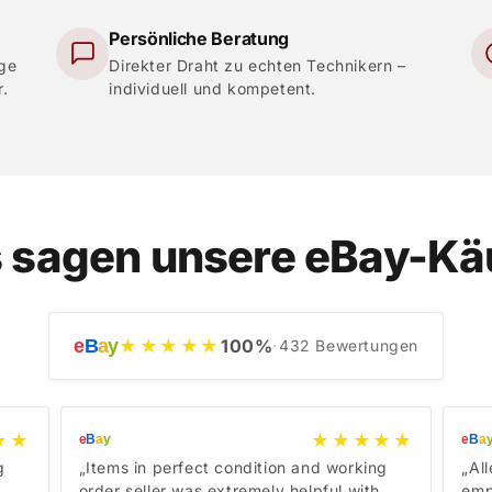
Persönliche Beratung
ige
Direkter Draht zu echten Technikern –
r.
individuell und kompetent.
 sagen unsere eBay-Kä
e
B
a
y
★★★★★
100
%
·
432
Bewertungen
★★
★★★★★
e
B
a
y
e
B
a
g
„Items in perfect condition and working
„Al
order seller was extremely helpful with
emp