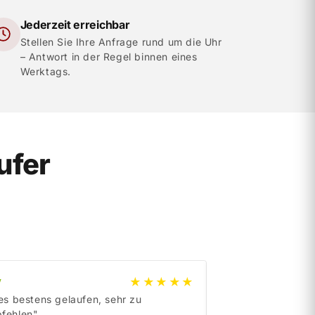
Jederzeit erreichbar
Stellen Sie Ihre Anfrage rund um die Uhr
– Antwort in der Regel binnen eines
Werktags.
ufer
★★★★★
y
e
B
a
y
les bestens gelaufen, sehr zu
„Order delivered on
fehlen"