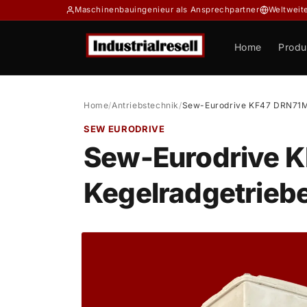
Direkt
Maschinenbauingenieur als Ansprechpartner
Weltweit
zum
Inhalt
Home
Produ
Home
/
Antriebstechnik
/
Sew-Eurodrive KF47 DRN71
SEW EURODRIVE
Sew-Eurodrive
Kegelradgetrieb
Zu
Produktinformationen
springen