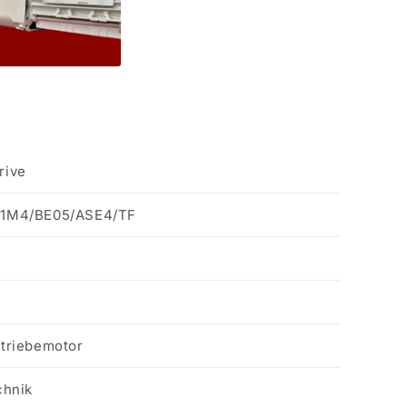
rive
1M4/BE05/ASE4/TF
triebemotor
chnik