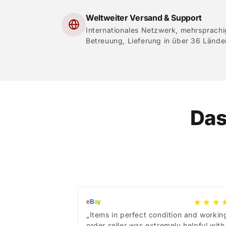
Weltweiter Versand & Support
Internationales Netzwerk, mehrsprach
Betreuung, Lieferung in über 36 Lände
Das
★★★
e
B
a
y
„Items in perfect condition and workin
order seller was extremely helpful with