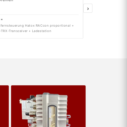
›
**
dr***
fernsteuerung Hatox RACcon proportional +
Siemens 6SN1123-1AB0
TRX-Transceiver + Ladestation
INT. 2x50A Version A