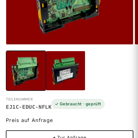
Medien
M
1
2
in
in
Modal
M
öffnen
ö
TEILENUMMER
✓ Gebraucht · geprüft
EJ1C-EDUC-NFLK
Preis auf Anfrage
+
Zur Anfrage