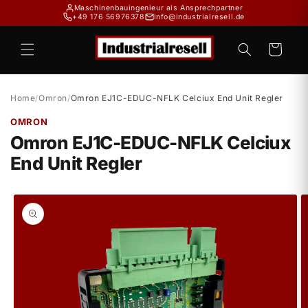
Direkt
Maschinenbauingenieur als Ansprechpartner
zum
+49 176 56976378
info@industrialresell.de
Inhalt
Warenkorb
Home
/
Omron
/
Omron EJ1C-EDUC-NFLK Celciux End Unit Regler
OMRON
Omron EJ1C-EDUC-NFLK Celciux
End Unit Regler
duktinformationen
ingen