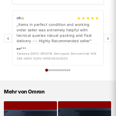
★★★★★
e
B
a
y
e
B
a
y
„Items in perfect condition and working
„Ite
order seller was extremely helpful with
orde
tecnical queries robust packing and Fast
tecn
‹
›
delivery --- Highly Recommended seller"
deli
eo***
eo*
Yaskawa SGDV-3R5D11A Servopack Servoantrieb 1kW
Yask
380–480V SGDV-3R5D11A020000
380–
Mehr von Omron