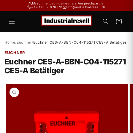
Direkt
Maschinenbauingenieur als Ansprechpartner
zum
+49 176 56976378
info@industrialresell.de
Inhalt
Warenkorb
Home
/
Euchner
/
Euchner CES-A-BBN-C04-115271 CES-A Betätiger
EUCHNER
Euchner CES-A-BBN-C04-115271
CES-A Betätiger
duktinformationen
ingen