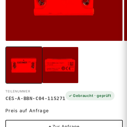
Medien
M
1
2
in
in
Modal
M
öffnen
ö
TEILENUMMER
✓ Gebraucht · geprüft
CES-A-BBN-C04-115271
Preis auf Anfrage
+
Zur Anfrage