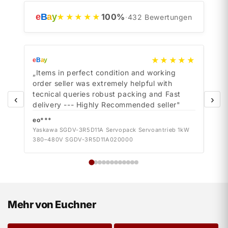
e
B
a
y
100
%
★★★★★
·
432
Bewertungen
★★★★★
e
B
a
y
e
B
a
y
„Items in perfect condition and working
„Ite
order seller was extremely helpful with
orde
tecnical queries robust packing and Fast
tecn
‹
›
delivery --- Highly Recommended seller"
deli
eo***
eo*
Yaskawa SGDV-3R5D11A Servopack Servoantrieb 1kW
Yask
380–480V SGDV-3R5D11A020000
380–
Mehr von Euchner