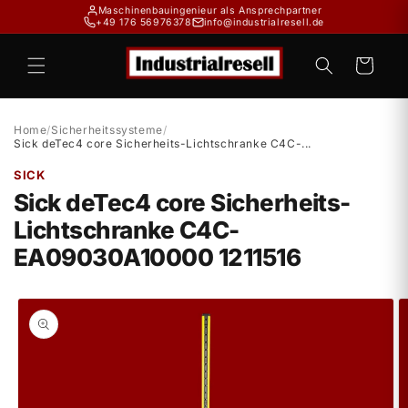
Direkt
Maschinenbauingenieur als Ansprechpartner
zum
+49 176 56976378
info@industrialresell.de
Inhalt
Warenkorb
Home
/
Sicherheitssysteme
/
Sick deTec4 core Sicherheits-Lichtschranke C4C-...
SICK
Sick deTec4 core Sicherheits-
Lichtschranke C4C-
EA09030A10000 1211516
duktinformationen
ingen