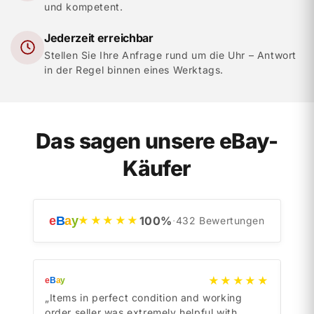
und kompetent.
Jederzeit erreichbar
Stellen Sie Ihre Anfrage rund um die Uhr – Antwort
in der Regel binnen eines Werktags.
Das sagen unsere eBay-
Käufer
e
B
a
y
100
%
★★★★★
·
432
Bewertungen
★★★★★
e
B
a
y
e
B
a
y
„Items in perfect condition and working
„Ite
order seller was extremely helpful with
orde