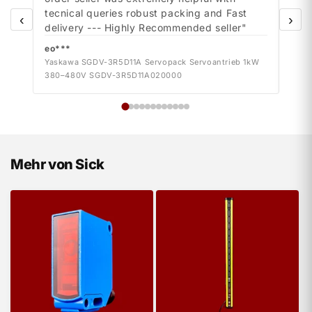
tecnical queries robust packing and Fast
tecn
‹
›
delivery --- Highly Recommended seller"
deli
eo***
eo*
Yaskawa SGDV-3R5D11A Servopack Servoantrieb 1kW
Yask
380–480V SGDV-3R5D11A020000
380–
Mehr von Sick