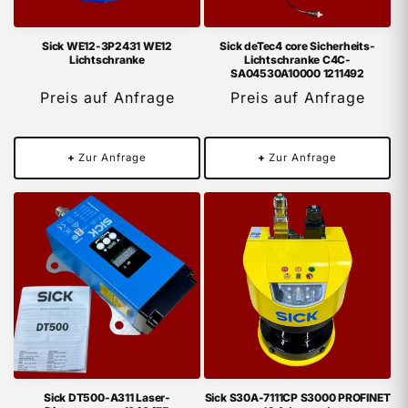
Sick WE12-3P2431 WE12
Sick deTec4 core Sicherheits-
Lichtschranke
Lichtschranke C4C-
SA04530A10000 1211492
Preis auf Anfrage
Preis auf Anfrage
+
Zur Anfrage
+
Zur Anfrage
Sick DT500-A311 Laser-
Sick S30A-7111CP S3000 PROFINET