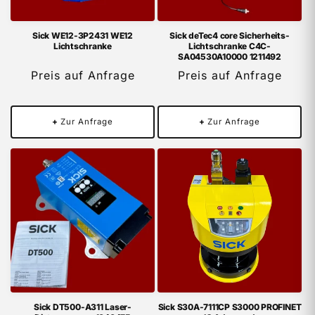
Sick WE12-3P2431 WE12
Sick deTec4 core Sicherheits-
Lichtschranke
Lichtschranke C4C-
SA04530A10000 1211492
Preis auf Anfrage
Preis auf Anfrage
+
Zur Anfrage
+
Zur Anfrage
Sick DT500-A311 Laser-
Sick S30A-7111CP S3000 PROFINET