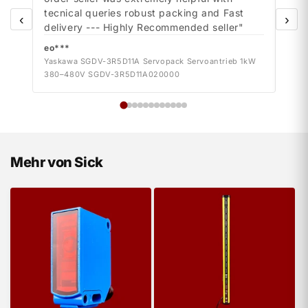
tecnical queries robust packing and Fast
tecn
‹
›
delivery --- Highly Recommended seller"
deli
eo***
eo*
Yaskawa SGDV-3R5D11A Servopack Servoantrieb 1kW
Yask
380–480V SGDV-3R5D11A020000
380–
Mehr von Sick