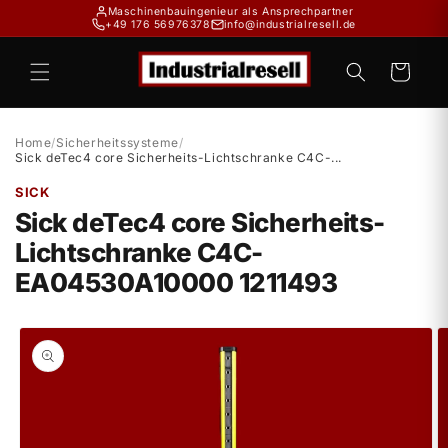
Direkt
Maschinenbauingenieur als Ansprechpartner
zum
+49 176 56976378
info@industrialresell.de
Inhalt
Warenkorb
Home
/
Sicherheitssysteme
/
Sick deTec4 core Sicherheits-Lichtschranke C4C-...
SICK
Sick deTec4 core Sicherheits-
Lichtschranke C4C-
EA04530A10000 1211493
duktinformationen
ingen