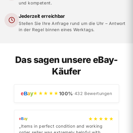
und kompetent.
Jederzeit erreichbar
Stellen Sie Ihre Anfrage rund um die Uhr – Antwort
in der Regel binnen eines Werktags.
Das sagen unsere eBay-
Käufer
e
B
a
y
100
%
★★★★★
·
432
Bewertungen
★★★★★
e
B
a
y
e
B
a
y
„Items in perfect condition and working
„Ite
order seller was extremely helpful with
orde