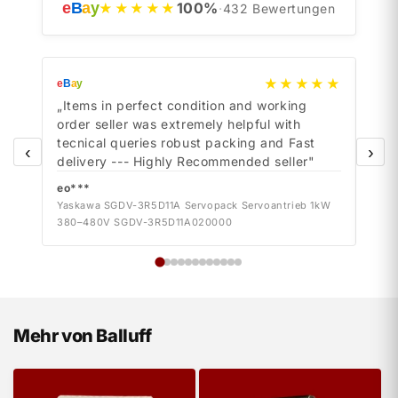
e
B
a
y
100
%
★★★★★
·
432
Bewertungen
★★★★★
e
B
a
y
e
B
a
y
„Items in perfect condition and working
„Ite
order seller was extremely helpful with
orde
tecnical queries robust packing and Fast
tecn
‹
›
delivery --- Highly Recommended seller"
deli
eo***
eo*
Yaskawa SGDV-3R5D11A Servopack Servoantrieb 1kW
Yask
380–480V SGDV-3R5D11A020000
380–
Mehr von Balluff