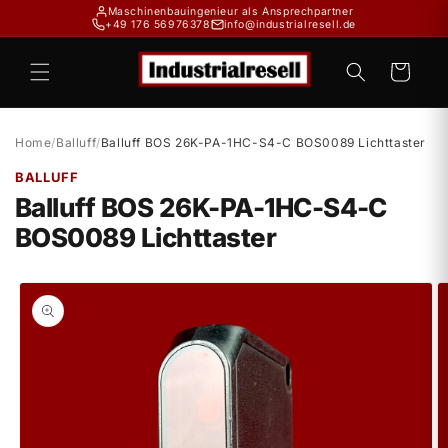
Direkt
Maschinenbauingenieur als Ansprechpartner
zum
+49 176 56976378
info@industrialresell.de
Inhalt
Warenkorb
Home
/
Balluff
/
Balluff BOS 26K-PA-1HC-S4-C BOS0089 Lichttaster
BALLUFF
Balluff BOS 26K-PA-1HC-S4-C
BOS0089 Lichttaster
duktinformationen
ingen