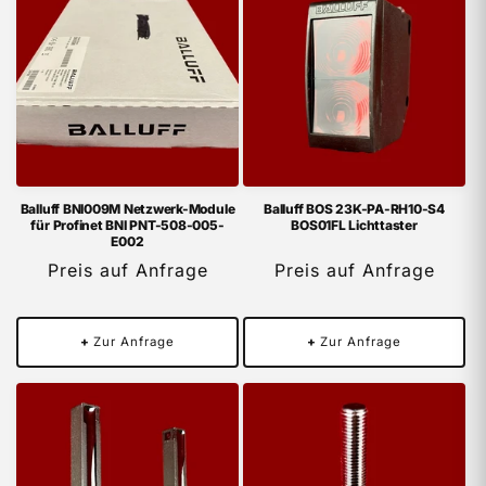
Balluff BNI009M Netzwerk-Module
Balluff BOS 23K-PA-RH10-S4
für Profinet BNI PNT-508-005-
BOS01FL Lichttaster
E002
Preis auf Anfrage
Preis auf Anfrage
+
Zur Anfrage
+
Zur Anfrage