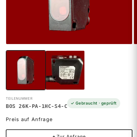
Medien
M
1
2
in
in
Modal
M
öffnen
ö
TEILENUMMER
✓ Gebraucht · geprüft
BOS 26K-PA-1HC-S4-C
Preis auf Anfrage
+
Zur Anfrage