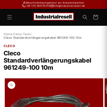
Direkt
Maschinenbauingenieur als Ansprechpartner
zum
+49 176 56976378
info@industrialresell.de
Inhalt
Warenkorb
Home
/
Cleco Tools
/
Cleco Standardverlängerungskabel 961249-100 10m
CLECO
Cleco
Standardverlängerungskabel
961249-100 10m
duktinformationen
ingen