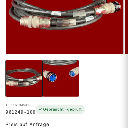
Medien
M
1
2
in
in
Modal
M
öffnen
ö
TEILENUMMER
✓ Gebraucht · geprüft
961249-100
Preis auf Anfrage