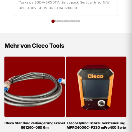
Yaskawa SGDV-3R5D11A Servopack Servoantrieb 1kW
Yask
380–480V SGDV-3R5D11A020000
380–
Mehr von Cleco Tools
Cleco Standardverlängerungskabel
Cleco Hybrid Schraubersteuerung
961260-060 6m
MPRO400GC-P230 mPro400 Serie