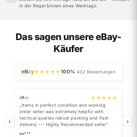
in der Regel binnen eines Werktags.
Das sagen unsere eBay-
Käufer
e
B
a
y
100
%
★★★★★
·
432
Bewertungen
★★★★★
e
B
a
y
e
B
a
y
„Items in perfect condition and working
„Ite
order seller was extremely helpful with
orde
tecnical queries robust packing and Fast
tecn
‹
›
delivery --- Highly Recommended seller"
deli
eo***
eo*