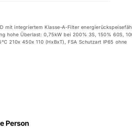
t integriertem Klasse-A-Filter energierückspeisefäh
g hohe Überlast: 0,75kW bei 200% 3S, 150% 60S, 1
°C 210x 450x 110 (HxBxT), FSA Schutzart IP65 ohne
he Person