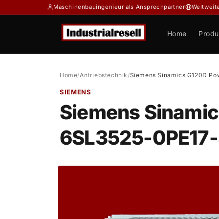
Direkt
Maschinenbauingenieur als Ansprechpartner
Weltweit
zum
Inhalt
Home
Produ
Home
/
Antriebstechnik
/
Siemens Sinamics G120D Po
SIEMENS
Siemens Sinami
6SL3525-0PE17
Zu
Produktinformationen
springen