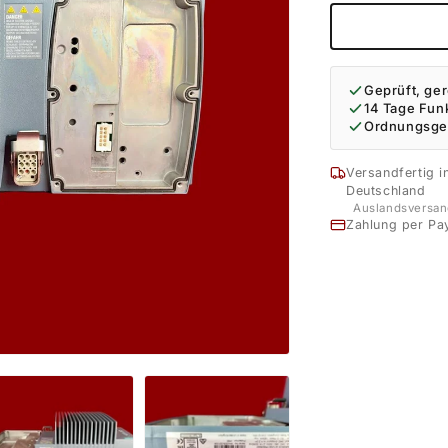
Geprüft, ger
14 Tage Fun
Ordnungsge
Versandfertig i
Deutschland
Auslandsversan
Zahlung per Pa