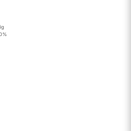
ig
00%