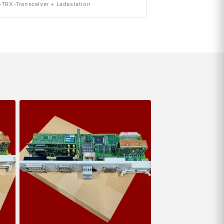
TRX-Transceiver + Ladestation
INT. 2x50A Version A