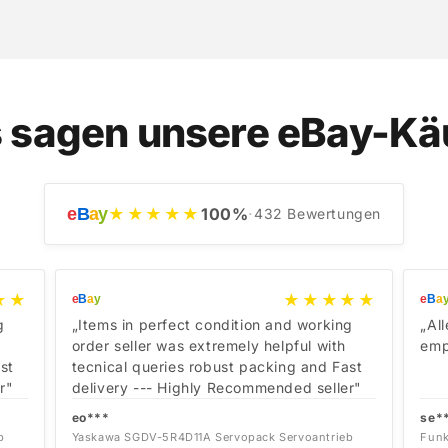
 sagen unsere eBay-Kä
e
B
a
y
★★★★★
100
%
·
432
Bewertungen
★★
★★★★★
e
B
a
y
e
B
a
g
„Items in perfect condition and working
„Al
order seller was extremely helpful with
emp
st
tecnical queries robust packing and Fast
r"
delivery --- Highly Recommended seller"
eo***
se*
b
Yaskawa SGDV-5R4D11A Servopack Servoantrieb
Funk