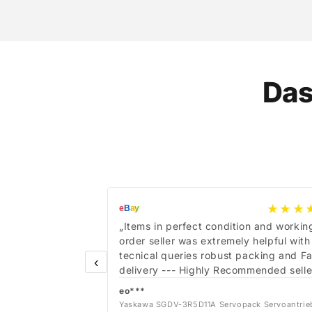
Das
★★★
e
B
a
y
„Items in perfect condition and workin
order seller was extremely helpful with
tecnical queries robust packing and Fa
‹
delivery --- Highly Recommended selle
eo***
Yaskawa SGDV-3R5D11A Servopack Servoantrie