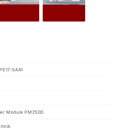
PE17-5AA1
er Module PM250D
chnik