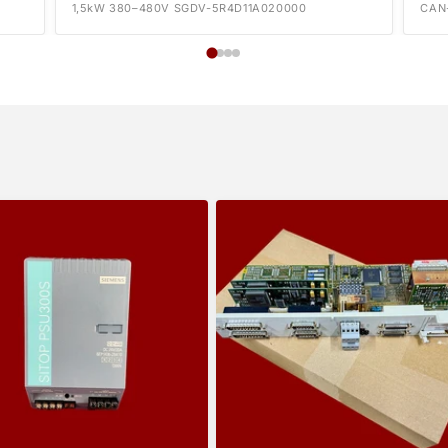
1,5kW 380–480V SGDV-5R4D11A020000
CAN-