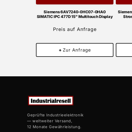
Siemens 6AV7240-0HC07-0HA0
Siemen
SIMATIC IPC 477D 15" Multitouch Display
Stro
Preis auf Anfrage
+
Zur Anfrage
Geprüfte Industrieelektronik
— weltweiter Versand,
12 Monate Gewährleistung.