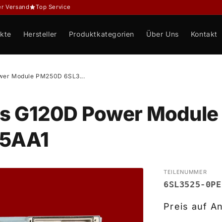
er Versand
Top Service
kte
Hersteller
Produktkategorien
Über Uns
Kontakt
wer Module PM250D 6SL3...
cs G120D Power Modul
-5AA1
TEILENUMMER
6SL3525-0PE
Preis auf A