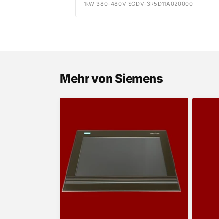
1kW 380–480V SGDV-3R5D11A020000
Mehr von Siemens