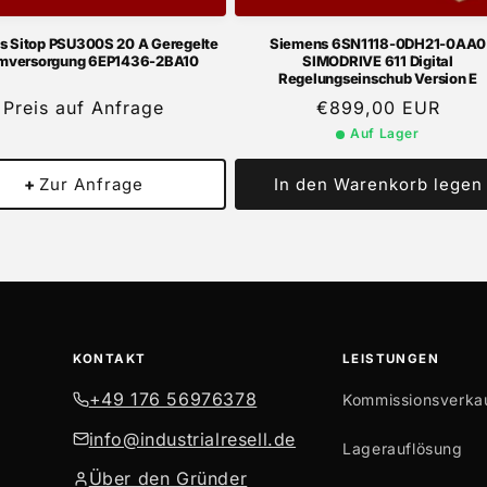
s Sitop PSU300S 20 A Geregelte
Siemens 6SN1118-0DH21-0AA0
mversorgung 6EP1436-2BA10
SIMODRIVE 611 Digital
Regelungseinschub Version E
Preis auf Anfrage
Normaler
€899,00 EUR
Preis
Auf Lager
+
Zur Anfrage
In den Warenkorb legen
KONTAKT
LEISTUNGEN
+49 176 56976378
Kommissionsverka
info@industrialresell.de
Lagerauflösung
Über den Gründer