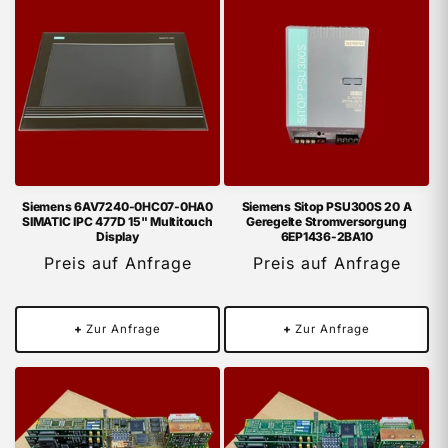
Siemens 6AV7240-0HC07-0HA0
Siemens Sitop PSU300S 20 A
SIMATIC IPC 477D 15" Multitouch
Geregelte Stromversorgung
Display
6EP1436-2BA10
Preis auf Anfrage
Preis auf Anfrage
+
Zur Anfrage
+
Zur Anfrage