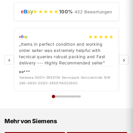
e
B
a
y
100
%
★★★★★
·
432
Bewertungen
★★★★★
e
B
a
y
e
B
a
y
„Items in perfect condition and working
„Ite
order seller was extremely helpful with
orde
tecnical queries robust packing and Fast
tecn
‹
›
delivery --- Highly Recommended seller"
deli
eo***
eo*
Yaskawa SGDV-3R5D11A Servopack Servoantrieb 1kW
Yask
380–480V SGDV-3R5D11A020000
380–
Mehr von Siemens