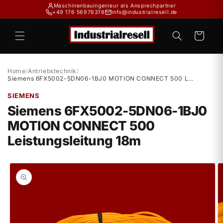
Direkt
Maschinenbauingenieur als Ansprechpartner
zum
+49 176 56976378
info@industrialresell.de
Inhalt
Warenkorb
Home
/
Antriebstechnik
/
Siemens 6FX5002-5DN06-1BJ0 MOTION CONNECT 500 L...
SIEMENS
Siemens 6FX5002-5DN06-1BJ0
MOTION CONNECT 500
Leistungsleitung 18m
duktinformationen
ingen