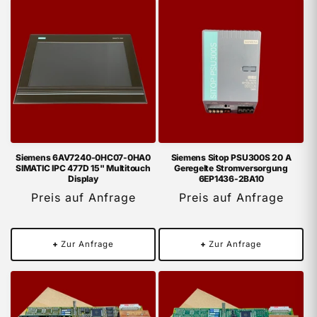
Siemens 6AV7240-0HC07-0HA0
Siemens Sitop PSU300S 20 A
SIMATIC IPC 477D 15" Multitouch
Geregelte Stromversorgung
Display
6EP1436-2BA10
Preis auf Anfrage
Preis auf Anfrage
+
Zur Anfrage
+
Zur Anfrage