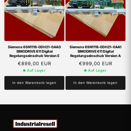
Siemens 6SN1118-0DH21-0AA0
Siemens 6SN1118-0DH21-0AA1
SIMODRIVE 611 Digital
SIMODRIVE 611 Digital
Regelungseinschub Version E
Regelungseinschub Version A
Normaler
€899,00 EUR
Normaler
€999,00 EUR
Preis
Preis
Auf Lager
Auf Lager
In den Warenkorb legen
In den Warenkorb legen