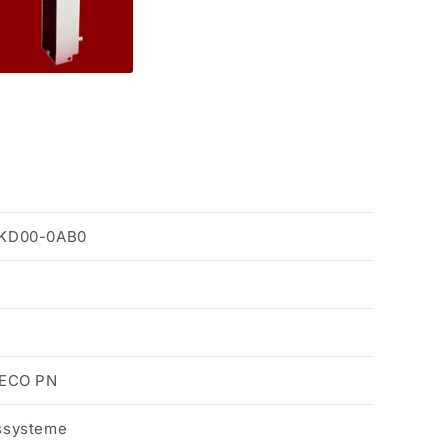
6KD00-0AB0
0ECO PN
ssysteme