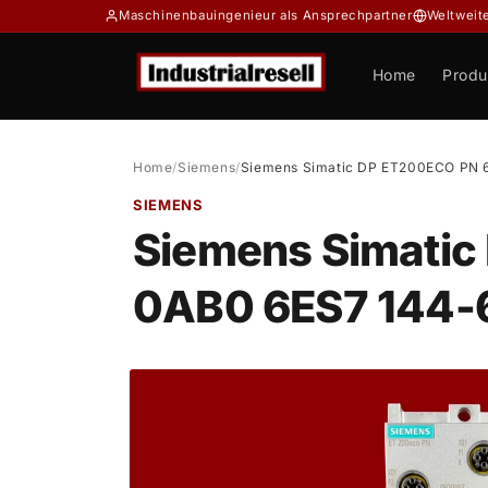
Direkt
Maschinenbauingenieur als Ansprechpartner
Weltweit
zum
Inhalt
Home
Produ
Home
/
Siemens
/
Siemens Simatic DP ET200ECO PN 
SIEMENS
Siemens Simati
0AB0 6ES7 144
Zu
Produktinformationen
springen