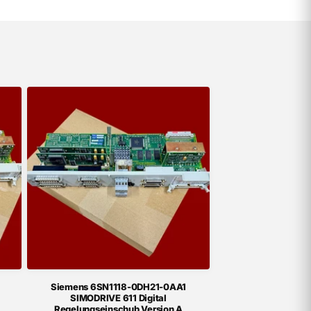
Siemens 6SN1118-0DH21-0AA1
SIMODRIVE 611 Digital
Regelungseinschub Version A