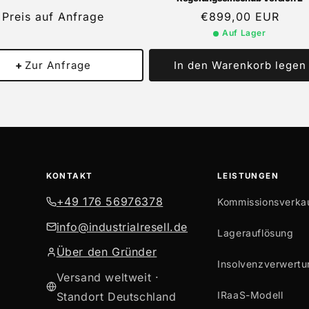
Preis auf Anfrage
Normaler
€899,00 EUR
Preis
Auf Lager
+
Zur Anfrage
In den Warenkorb legen
KONTAKT
LEISTUNGEN
+49 176 56976378
Kommissionsverka
info@industrialresell.de
Lagerauflösung
Über den Gründer
Insolvenzverwertu
Versand weltweit ·
IRaaS-Modell
Standort Deutschland