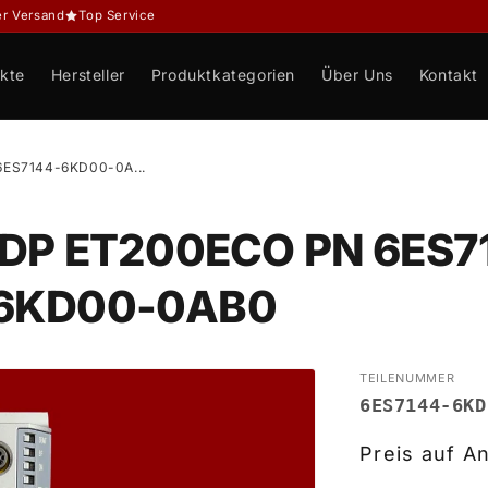
er Versand
Top Service
kte
Hersteller
Produktkategorien
Über Uns
Kontakt
6ES7144-6KD00-0A...
c DP ET200ECO PN 6ES
-6KD00-0AB0
TEILENUMMER
6ES7144-6KD
Preis auf A