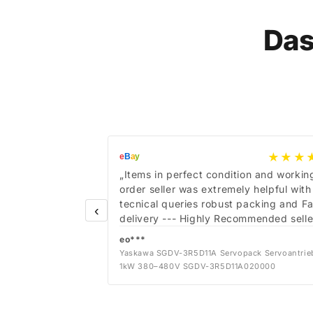
Das
★★★
e
B
a
y
„Items in perfect condition and workin
order seller was extremely helpful with
tecnical queries robust packing and Fa
‹
delivery --- Highly Recommended selle
eo***
Yaskawa SGDV-3R5D11A Servopack Servoantrie
1kW 380–480V SGDV-3R5D11A020000