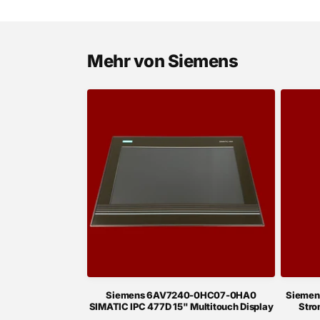
Mehr von Siemens
Siemens 6AV7240-0HC07-0HA0
Siemen
SIMATIC IPC 477D 15" Multitouch Display
Stro