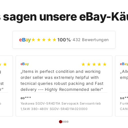
 sagen unsere eBay-Kä
e
B
a
y
★★★★★
100
%
·
432
Bewertungen
★★
★★★★★
e
B
a
y
e
B
a
g
„Items in perfect condition and working
„Al
order seller was extremely helpful with
emp
st
tecnical queries robust packing and Fast
r"
delivery --- Highly Recommended seller"
eo***
se*
b
Yaskawa SGDV-5R4D11A Servopack Servoantrieb
Funk
1,5kW 380–480V SGDV-5R4D11A020000
CAN-