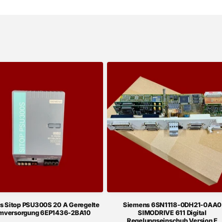
s Sitop PSU300S 20 A Geregelte
Siemens 6SN1118-0DH21-0AA0
mversorgung 6EP1436-2BA10
SIMODRIVE 611 Digital
Regelungseinschub Version E