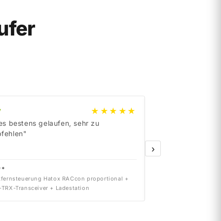
ufer
★★★★★
y
e
B
a
y
les bestens gelaufen, sehr zu
„Order delivered on
fehlen"
›
**
dr***
fernsteuerung Hatox RACcon proportional +
Siemens 6SN1123-1AB0
TRX-Transceiver + Ladestation
INT. 2x50A Version A