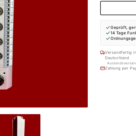
Geprüft, ger
14 Tage Fun
Ordnungsge
Versandfertig i
Deutschland
Auslandsversan
Zahlung per Pa