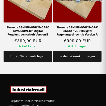
Siemens 6SN1118-0DH21-0AA0
Siemens 6SN1118-0DH21-0AA1
SIMODRIVE 611 Digital
SIMODRIVE 611 Digital
Regelungseinschub Version E
Regelungseinschub Version A
Normaler
€899,00 EUR
Normaler
€999,00 EUR
Preis
Preis
Auf Lager
Auf Lager
In den Warenkorb legen
In den Warenkorb legen
Geprüfte Industrieelektronik
— weltweiter Versand,