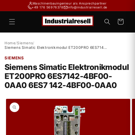
Direkt
Maschinenbauingenieur als Ansprechpartner
zum
+49 176 56976378
info@industrialresell.de
Inhalt
Warenkorb
Home
/
Siemens
/
Siemens Simatic Elektronikmodul ET200PRO 6ES714...
SIEMENS
Siemens Simatic Elektronikmodul
ET200PRO 6ES7142-4BF00-
0AA0 6ES7 142-4BF00-0AA0
duktinformationen
ingen