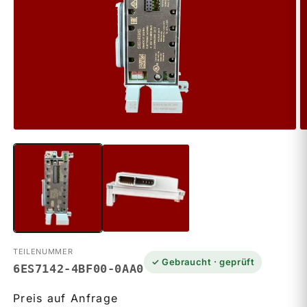
M
Medien
2
1
in
in
M
Modal
ö
öffnen
TEILENUMMER
✓ Gebraucht · geprüft
6ES7142-4BF00-0AA0
Preis auf Anfrage