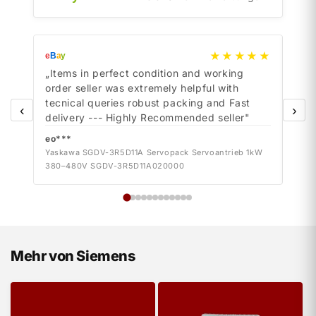
★★★★★
e
B
a
y
e
B
a
y
„Items in perfect condition and working
„Ite
order seller was extremely helpful with
orde
tecnical queries robust packing and Fast
tecn
‹
›
delivery --- Highly Recommended seller"
deli
eo***
eo*
Yaskawa SGDV-3R5D11A Servopack Servoantrieb 1kW
Yask
380–480V SGDV-3R5D11A020000
380–
Mehr von Siemens