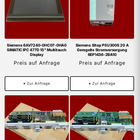
Siemens 6AV7240-0HC07-0HA0
Siemens Sitop PSU300S 20 A
SIMATIC IPC 477D 15" Multitouch
Geregelte Stromversorgung
Display
6EP1436-2BA10
Preis auf Anfrage
Preis auf Anfrage
+
Zur Anfrage
+
Zur Anfrage