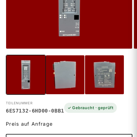
Medien
M
1
2
in
in
Modal
M
öffnen
ö
TEILENUMMER
✓ Gebraucht · geprüft
6ES7132-6HD00-0BB1
Preis auf Anfrage