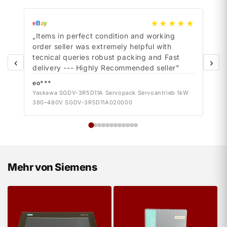
★★★★★
e
B
a
y
e
B
a
y
„Items in perfect condition and working
„Ite
order seller was extremely helpful with
orde
tecnical queries robust packing and Fast
tecn
‹
›
delivery --- Highly Recommended seller"
deli
eo***
eo*
Yaskawa SGDV-3R5D11A Servopack Servoantrieb 1kW
Yask
380–480V SGDV-3R5D11A020000
380–
Mehr von Siemens