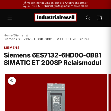
Direkt
Maschinenbauingenieur als Ansprechpartner
zum
+49 176 56976378
info@industrialresell.de
Inhalt
Warenkorb
Home
/
Siemens
/
Siemens 6ES7132-6HD00-0BB1 SIMATIC ET 200SP Rel...
SIEMENS
Siemens 6ES7132-6HD00-0BB1
SIMATIC ET 200SP Relaismodul
duktinformationen
ingen