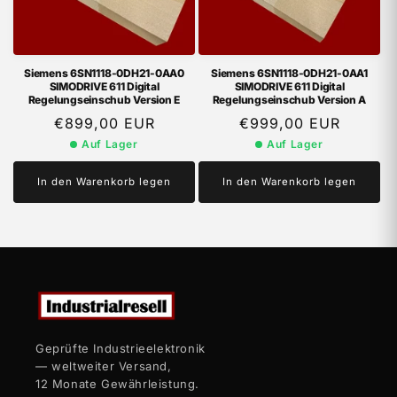
Siemens 6SN1118-0DH21-0AA0
Siemens 6SN1118-0DH21-0AA1
SIMODRIVE 611 Digital
SIMODRIVE 611 Digital
Regelungseinschub Version E
Regelungseinschub Version A
Normaler
€899,00 EUR
Normaler
€999,00 EUR
Preis
Preis
Auf Lager
Auf Lager
In den Warenkorb legen
In den Warenkorb legen
Geprüfte Industrieelektronik
— weltweiter Versand,
12 Monate Gewährleistung.