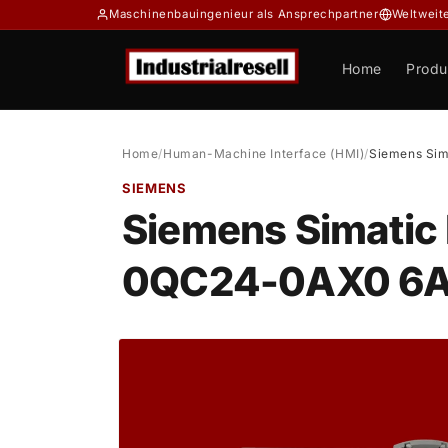
Direkt
Maschinenbauingenieur als Ansprechpartner
Weltweit
zum
Inhalt
Home
Produ
Home
/
Human-Machine Interface (HMI)
/
Siemens Sim
SIEMENS
Siemens Simatic
0QC24-0AX0 6A
Zu
Produktinformationen
springen