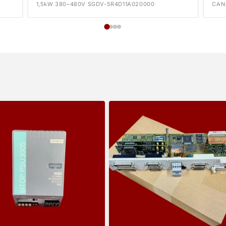
1,5kW 380–480V SGDV-5R4D11A020000
CAN-