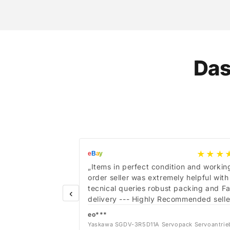
Das
★★★
e
B
a
y
„Items in perfect condition and workin
order seller was extremely helpful with
tecnical queries robust packing and Fa
‹
delivery --- Highly Recommended selle
eo***
Yaskawa SGDV-3R5D11A Servopack Servoantrie