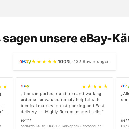
 sagen unsere eBay-Kä
e
B
a
y
★★★★★
100
%
·
432
Bewertungen
★★
★★★★★
e
B
a
y
e
B
a
g
„Items in perfect condition and working
„Al
order seller was extremely helpful with
emp
st
tecnical queries robust packing and Fast
r"
delivery --- Highly Recommended seller"
eo***
se*
b
Yaskawa SGDV-5R4D11A Servopack Servoantrieb
Funk