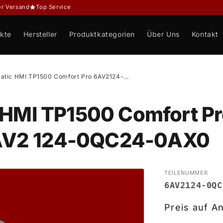
er Versand
Top Service
kte
Hersteller
Produktkategorien
Über Uns
Kontakt
atic HMI TP1500 Comfort Pro 6AV2124-...
 HMI TP1500 Comfort P
V2 124-0QC24-0AX0
TEILENUMMER
6AV2124-0QC
Preis auf A