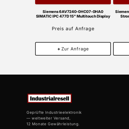
Siemens 6AV7240-0HC07-0HA0
Siemen
SIMATIC IPC 477D 15" Multitouch Display
Stro
Preis auf Anfrage
+
Zur Anfrage
Geprüfte Industrieelektronik
— weltweiter Versand,
12 Monate Gewährleistung.