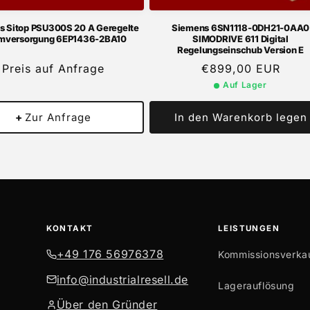
s Sitop PSU300S 20 A Geregelte
Siemens 6SN1118-0DH21-0AA0
mversorgung 6EP1436-2BA10
SIMODRIVE 611 Digital
Regelungseinschub Version E
Preis auf Anfrage
Normaler
€899,00 EUR
Preis
Auf Lager
+
Zur Anfrage
In den Warenkorb legen
KONTAKT
LEISTUNGEN
+49 176 56976378
Kommissionsverka
info@industrialresell.de
Lagerauflösung
Über den Gründer