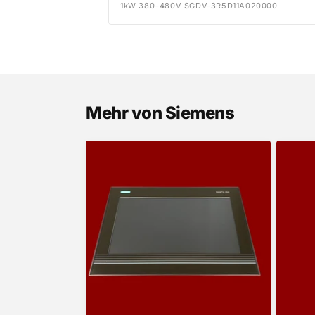
1kW 380–480V SGDV-3R5D11A020000
Mehr von Siemens