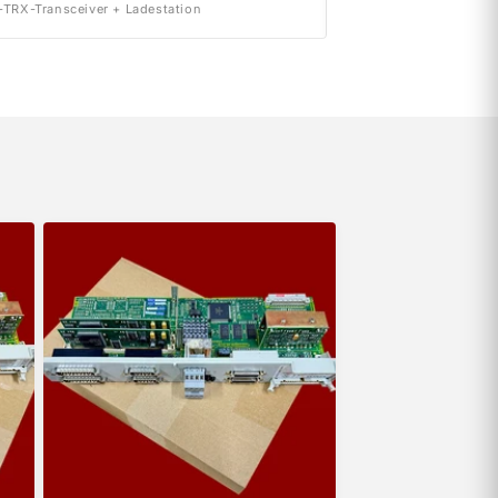
TRX-Transceiver + Ladestation
INT. 2x50A Version A