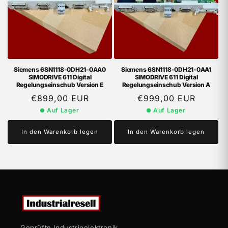
Siemens 6SN1118-0DH21-0AA0
Siemens 6SN1118-0DH21-0AA1
SIMODRIVE 611 Digital
SIMODRIVE 611 Digital
Regelungseinschub Version E
Regelungseinschub Version A
Normaler
€899,00 EUR
Normaler
€999,00 EUR
Preis
Preis
Auf Lager
Auf Lager
In den Warenkorb legen
In den Warenkorb legen
Geprüfte Industrieelektronik