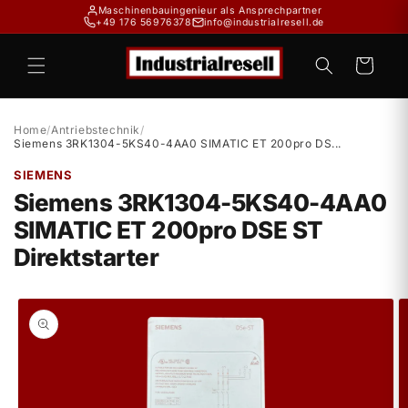
Direkt
Maschinenbauingenieur als Ansprechpartner
zum
+49 176 56976378
info@industrialresell.de
Inhalt
Warenkorb
Home
/
Antriebstechnik
/
Siemens 3RK1304-5KS40-4AA0 SIMATIC ET 200pro DS...
SIEMENS
Siemens 3RK1304-5KS40-4AA0
SIMATIC ET 200pro DSE ST
Direktstarter
duktinformationen
ingen