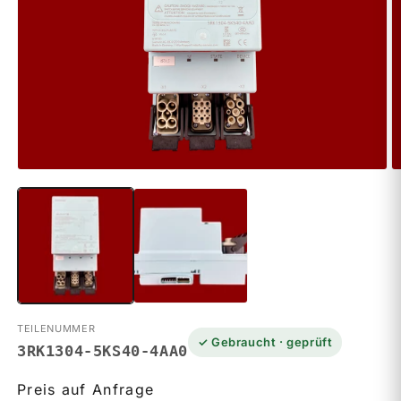
Medien
M
1
2
in
in
Modal
M
öffnen
ö
TEILENUMMER
✓ Gebraucht · geprüft
3RK1304-5KS40-4AA0
Preis auf Anfrage