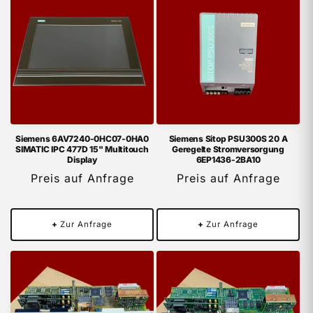
Siemens 6AV7240-0HC07-0HA0
Siemens Sitop PSU300S 20 A
SIMATIC IPC 477D 15" Multitouch
Geregelte Stromversorgung
Display
6EP1436-2BA10
Preis auf Anfrage
Preis auf Anfrage
+
Zur Anfrage
+
Zur Anfrage