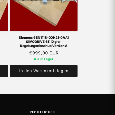
Siemens 6SN1118-0DH21-0AA1
SIMODRIVE 611 Digital
Regelungseinschub Version A
Normaler
€999,00 EUR
Preis
Auf Lager
In den Warenkorb legen
RECHTLICHES