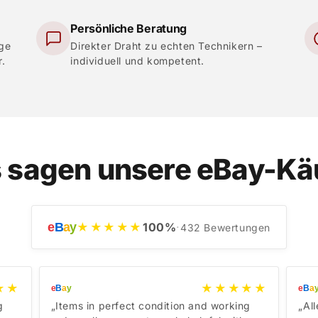
Persönliche Beratung
ige
Direkter Draht zu echten Technikern –
r.
individuell und kompetent.
 sagen unsere eBay-Kä
e
B
a
y
★★★★★
100
%
·
432
Bewertungen
★★
★★★★★
e
B
a
y
e
B
a
g
„Items in perfect condition and working
„Al