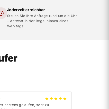
Jederzeit erreichbar
Stellen Sie Ihre Anfrage rund um die Uhr
– Antwort in der Regel binnen eines
Werktags.
ufer
★★★★★
y
e
B
a
y
les bestens gelaufen, sehr zu
„Order delivered on