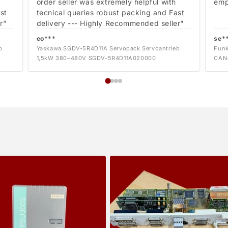
order seller was extremely helpful with
emp
st
tecnical queries robust packing and Fast
r"
delivery --- Highly Recommended seller"
eo***
se*
b
Yaskawa SGDV-5R4D11A Servopack Servoantrieb
Funk
1,5kW 380–480V SGDV-5R4D11A020000
CAN-