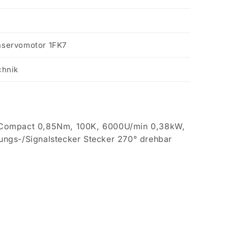
nservomotor 1FK7
chnik
 Compact 0,85Nm, 100K, 6000U/min 0,38kW,
tungs-/Signalstecker Stecker 270° drehbar