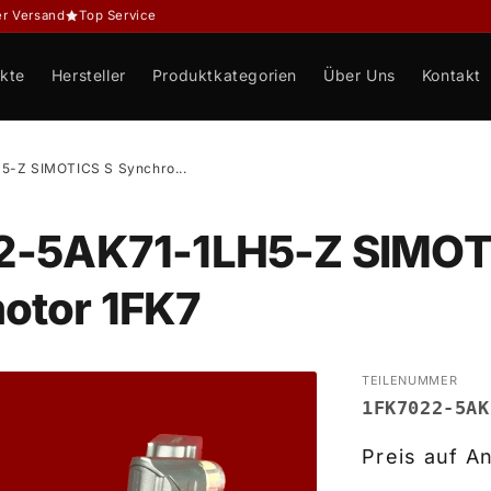
er Versand
Top Service
kte
Hersteller
Produktkategorien
Über Uns
Kontakt
5-Z SIMOTICS S Synchro...
2-5AK71-1LH5-Z SIMOT
otor 1FK7
TEILENUMMER
1FK7022-5AK
Preis auf A