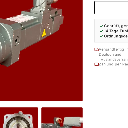
Geprüft, ger
14 Tage Fun
Ordnungsge
Versandfertig i
Deutschland
Auslandsversan
Zahlung per Pa