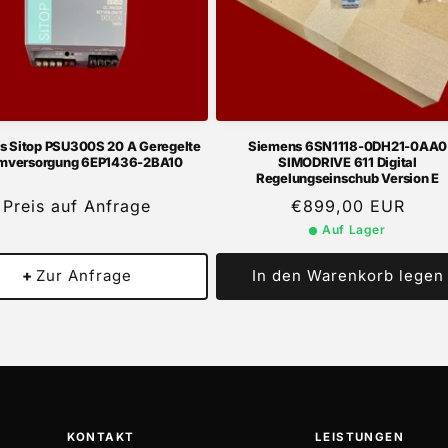
s Sitop PSU300S 20 A Geregelte
Siemens 6SN1118-0DH21-0AA0
mversorgung 6EP1436-2BA10
SIMODRIVE 611 Digital
Regelungseinschub Version E
Preis auf Anfrage
Normaler
€899,00 EUR
Preis
Auf Lager
+
Zur Anfrage
In den Warenkorb legen
KONTAKT
LEISTUNGEN