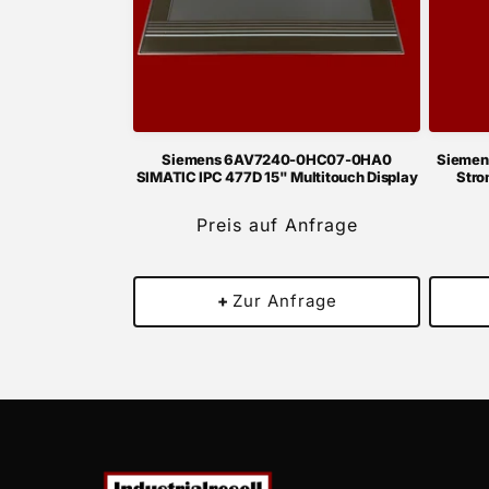
Siemens 6AV7240-0HC07-0HA0
Siemen
SIMATIC IPC 477D 15" Multitouch Display
Stro
Preis auf Anfrage
+
Zur Anfrage