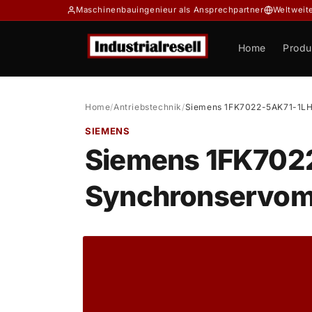
Direkt
Maschinenbauingenieur als Ansprechpartner
Weltweit
zum
Inhalt
Home
Produ
Home
/
Antriebstechnik
/
Siemens 1FK7022-5AK71-1LH
SIEMENS
Siemens 1FK702
Synchronservom
Zu
Produktinformationen
springen