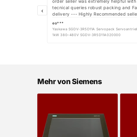
order seller was extremely helpful with
tecnical queries robust packing and Fa
‹
delivery --- Highly Recommended selle
eo***
Yaskawa SGDV-3R5D11A Servopack Servoantrie
1kW 380–480V SGDV-3R5D11A020000
Mehr von Siemens