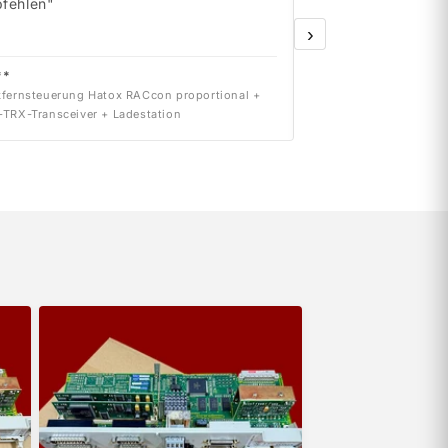
fehlen"
›
**
dr***
fernsteuerung Hatox RACcon proportional +
Siemens 6SN1123-1AB0
TRX-Transceiver + Ladestation
INT. 2x50A Version A