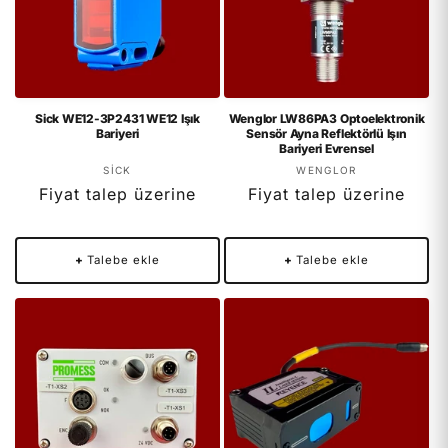
Sick WE12-3P2431 WE12 Işık
Wenglor LW86PA3 Optoelektronik
Bariyeri
Sensör Ayna Reflektörlü Işın
Bariyeri Evrensel
Satıcı:
Satıcı:
SICK
WENGLOR
Fiyat talep üzerine
Fiyat talep üzerine
+
Talebe ekle
+
Talebe ekle