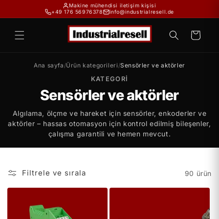
İçeriğe
Makine mühendisi iletişim kişisi
+49 176 56976378
info@industrialresell.de
atla
Sepet
Ana sayfa
/
Ürün kategorileri
/
Sensörler ve aktörler
KATEGORI
Sensörler ve aktörler
Algılama, ölçme ve hareket için sensörler, enkoderler ve
aktörler – hassas otomasyon için kontrol edilmiş bileşenler,
çalışma garantili ve hemen mevcut.
Filtrele ve sırala
90 ürün