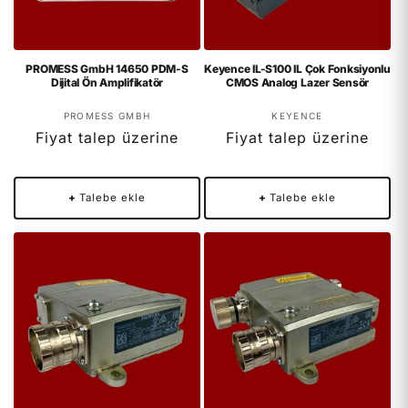
PROMESS GmbH 14650 PDM-S
Keyence IL-S100 IL Çok Fonksiyonlu
Dijital Ön Amplifikatör
CMOS Analog Lazer Sensör
Satıcı:
Satıcı:
PROMESS GMBH
KEYENCE
Fiyat talep üzerine
Fiyat talep üzerine
+
Talebe ekle
+
Talebe ekle