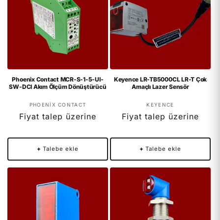
Phoenix Contact MCR-S-1-5-UI-
Keyence LR-TB5000CL LR-T Çok
SW-DCI Akım Ölçüm Dönüştürücü
Amaçlı Lazer Sensör
Satıcı:
Satıcı:
PHOENIX CONTACT
KEYENCE
Fiyat talep üzerine
Fiyat talep üzerine
+
Talebe ekle
+
Talebe ekle