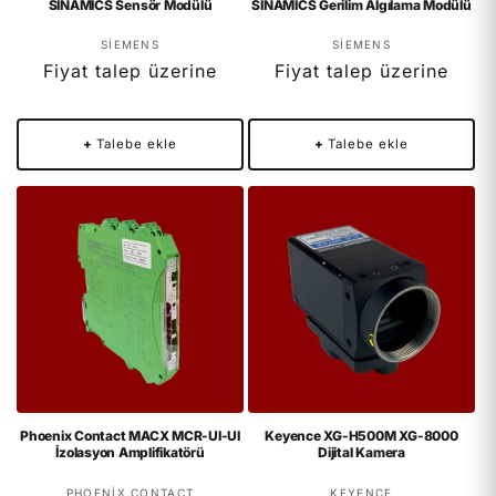
SINAMICS Sensör Modülü
SINAMICS Gerilim Algılama Modülü
Satıcı:
Satıcı:
SIEMENS
SIEMENS
Fiyat talep üzerine
Fiyat talep üzerine
+
Talebe ekle
+
Talebe ekle
Phoenix Contact MACX MCR-UI-UI
Keyence XG-H500M XG-8000
İzolasyon Amplifikatörü
Dijital Kamera
Satıcı:
Satıcı:
PHOENIX CONTACT
KEYENCE