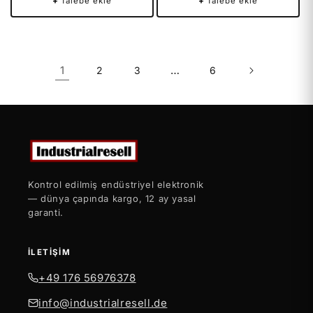
+
Talebe ekle
+
Talebe ekle
1
…
2
3
6
Kontrol edilmiş endüstriyel elektronik
— dünya çapında kargo, 12 ay yasal
garanti.
İLETIŞIM
+49 176 56976378
info@industrialresell.de