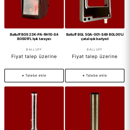
Balluff BOS 23K-PA-RH10-S4
Balluff BGL 50A-001-S49 BGL001J
BOS01FL Işık tarayıcı
çatal ışık bariyeri
Satıcı:
Satıcı:
BALLUFF
BALLUFF
Fiyat talep üzerine
Fiyat talep üzerine
+
Talebe ekle
+
Talebe ekle