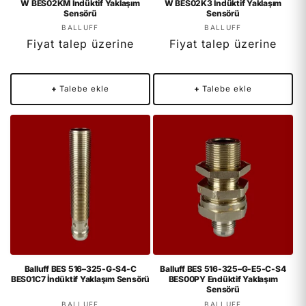
W BES02KM İndüktif Yaklaşım
W BES02K3 İndüktif Yaklaşım
Sensörü
Sensörü
Satıcı:
Satıcı:
BALLUFF
BALLUFF
Fiyat talep üzerine
Fiyat talep üzerine
+
Talebe ekle
+
Talebe ekle
Balluff BES 516–325-G-S4-C
Balluff BES 516-325–G-E5-C-S4
BES01C7 İndüktif Yaklaşım Sensörü
BES00PY Endüktif Yaklaşım
Sensörü
Satıcı:
Satıcı:
BALLUFF
BALLUFF