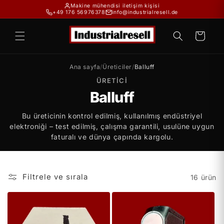
İçeriğe
Makine mühendisi iletişim kişisi
+49 176 56976378
info@industrialresell.de
atla
Sepet
Ana sayfa
/
Üreticiler
/
Balluff
ÜRETICI
Balluff
Bu üreticinin kontrol edilmiş, kullanılmış endüstriyel
elektroniği – test edilmiş, çalışma garantili, usulüne uygun
faturalı ve dünya çapında kargolu.
Filtrele ve sırala
16 ürün