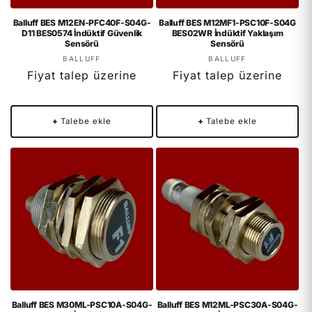
Balluff BES M12EN-PFC40F-S04G-
Balluff BES M12MF1-PSC10F-S04G
D11 BES0574 İndüktif Güvenlik
BES02WR İndüktif Yaklaşım
Sensörü
Sensörü
Satıcı:
Satıcı:
BALLUFF
BALLUFF
Fiyat talep üzerine
Fiyat talep üzerine
+
Talebe ekle
+
Talebe ekle
Balluff BES M30ML-PSC10A-S04G-
Balluff BES M12ML-PSC30A-S04G-