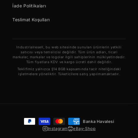
İade Politikaları
Teslimat Koşulları
Industrialresell, bu web sitesinde sunulan ürünlerin yetkili
satıcısı veya temsilcisi değildir. Tüm ürün adları, ticari
markalar, markalar ve logolar ilgili sahiplerinin mülkiyetindedir.
Tüm fiyatlara KDV ve kargo ücreti dahil değildir.
Teklifimiz yalnızca §14 BGB kapsamında tacir niteliğindeki
işletmelere yöneliktir. Tüketicilere satış yapılmamaktadır.
Ödeme
Banka Havalesi
yöntemleri
Instagram
eBay-Shop