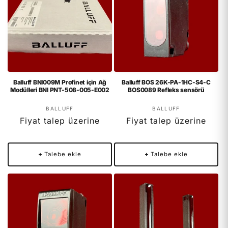
Balluff BNI009M Profinet için Ağ
Balluff BOS 26K-PA-1HC-S4-C
Modülleri BNI PNT-508-005-E002
BOS0089 Refleks sensörü
Satıcı:
Satıcı:
BALLUFF
BALLUFF
Fiyat talep üzerine
Fiyat talep üzerine
+
Talebe ekle
+
Talebe ekle