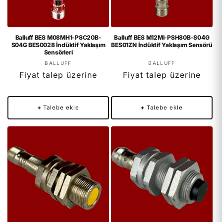
Balluff BES M08MH1-PSC20B-
Balluff BES M12MI-PSH80B-S04G
S04G BES0028 İndüktif Yaklaşım
BES01ZN İndüktif Yaklaşım Sensörü
Sensörleri
Satıcı:
Satıcı:
BALLUFF
BALLUFF
Fiyat talep üzerine
Fiyat talep üzerine
+
Talebe ekle
+
Talebe ekle