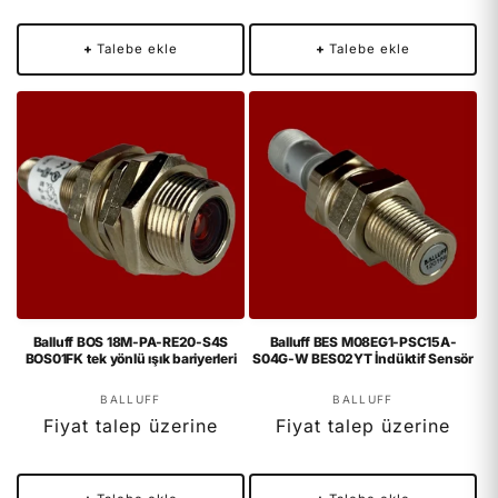
+
Talebe ekle
+
Talebe ekle
Balluff BOS 18M-PA-RE20-S4S
Balluff BES M08EG1-PSC15A-
BOS01FK tek yönlü ışık bariyerleri
S04G-W BES02YT İndüktif Sensör
Satıcı:
Satıcı:
BALLUFF
BALLUFF
Fiyat talep üzerine
Fiyat talep üzerine