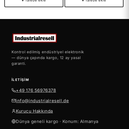
+
Talebe ekle
+
Talebe ekle
Kontrol edilmiş endüstriyel elektronik
— dünya çapında kargo, 12 ay yasal
garanti.
İLETIŞIM
+49 176 56976378
info@industrialresell.de
Kurucu Hakkında
Dünya geneli kargo · Konum: Almanya